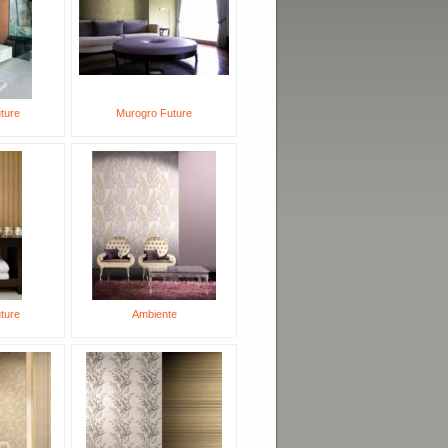
ture
Murogro Future
ture
Ambiente