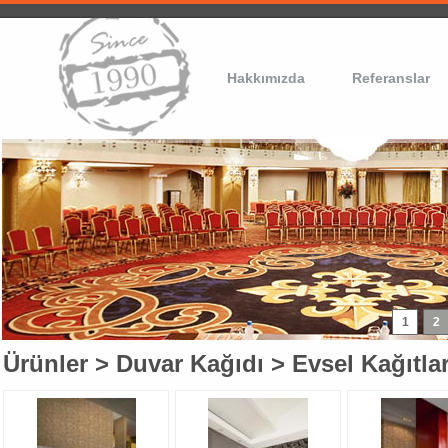
Hakkımızda
Referanslar
Ürünler
>
Duvar Kağıdı
>
Evsel Kağıtla