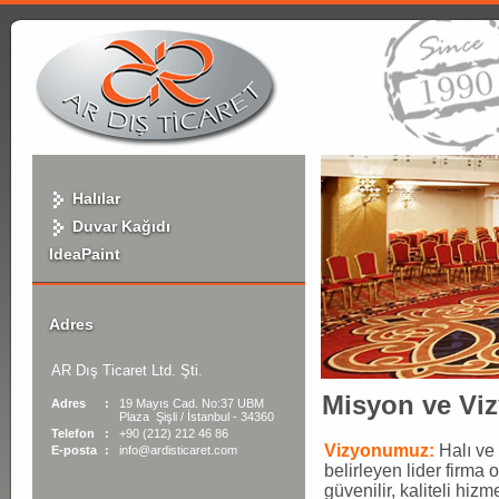
Halılar
Duvar Kağıdı
IdeaPaint
Adres
AR Dış Ticaret Ltd. Şti.
Misyon ve Vi
Adres
:
19 Mayıs Cad. No:37 UBM
Plaza Şişli / İstanbul - 34360
Telefon
:
+90 (212) 212 46 86
Vizyonumuz:
Halı ve
E-posta
:
info@ardisticaret.com
belirleyen lider firma o
güvenilir, kaliteli hiz