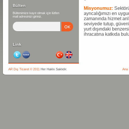
Bülten
Misyonumuz:
Sektörü
ayrıcalığımızı en uygu
Bültenimize kayıt olmak için lütfen
mail adresinizi giriniz.
zamanında hizmet anla
seviyede tutup, güvenli
yurt dışındaki benzers
ihracatına katkıda bul
Link
AR Dış Ticaret © 2011
Her Hakkı Saklıdır.
Ana 