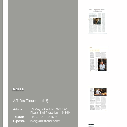
Adres
AR Dış Ticaret Ltd. Şti.
Adres
:
19 Mayıs Cad. No:37 UBM
Plaza Şişli / İstanbul - 34360
Telefon
:
+90 (212) 212 46 86
E-posta
:
info@ardisticaret.com