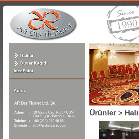
Halılar
Duvar Kağıdı
IdeaPaint
Adres
AR Dış Ticaret Ltd. Şti.
Ürünler
>
Halı
Adres
:
19 Mayıs Cad. No:37 UBM
Plaza Şişli / İstanbul - 34360
Telefon
:
+90 (212) 212 46 86
E-posta
:
info@ardisticaret.com