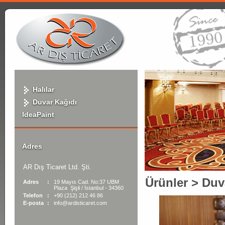
Halılar
Duvar Kağıdı
IdeaPaint
Adres
AR Dış Ticaret Ltd. Şti.
Ürünler
>
Duv
Adres
:
19 Mayıs Cad. No:37 UBM
Plaza Şişli / İstanbul - 34360
Telefon
:
+90 (212) 212 46 86
E-posta
:
info@ardisticaret.com