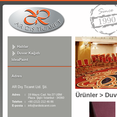
Halılar
Duvar Kağıdı
IdeaPaint
Adres
AR Dış Ticaret Ltd. Şti.
Ürünler
>
Duv
Adres
:
19 Mayıs Cad. No:37 UBM
Plaza Şişli / İstanbul - 34360
Telefon
:
+90 (212) 212 46 86
E-posta
:
info@ardisticaret.com